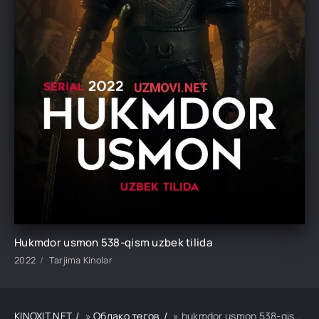
Hukmdor usmon 538-qism uzbek tilida
2022
Tarjima Kinolar
KINOXIT.NET
»
Облако тегов
» hukmdor usmon 538-qism uzbek tilida